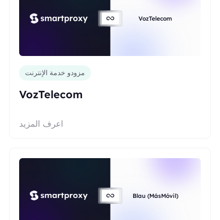
VozTelecom
مزودو خدمة الإنترنت
VozTelecom
اعرف المزيد
Blau (MásMóvil)