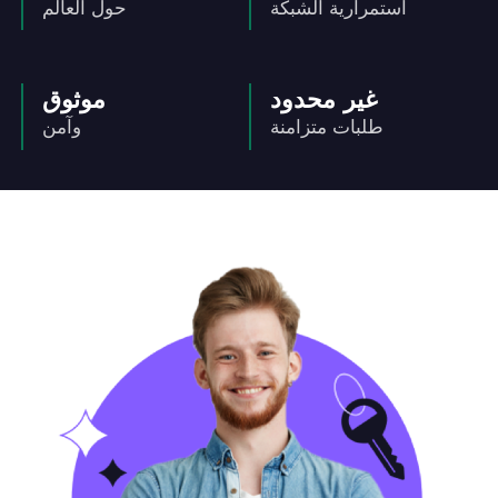
استمرارية الشبكة
حول العالم
غير محدود
موثوق
طلبات متزامنة
وآمن