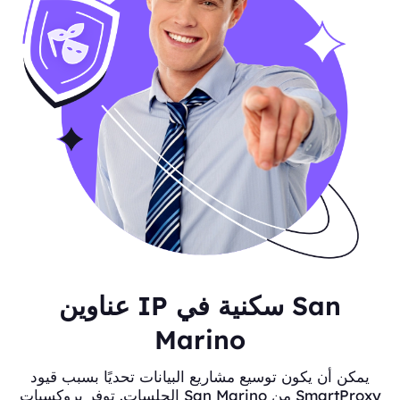
عناوين IP سكنية في San
Marino
يمكن أن يكون توسيع مشاريع البيانات تحديًا بسبب قيود
الجلسات. توفر بروكسيات San Marino من SmartProxy