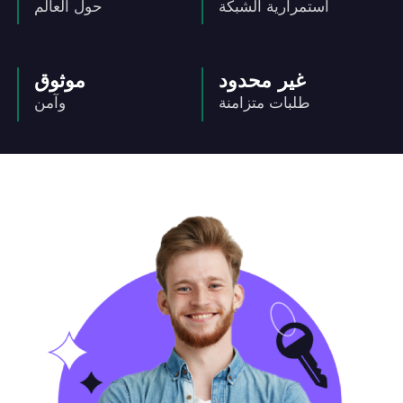
استمرارية الشبكة
حول العالم
غير محدود
موثوق
طلبات متزامنة
وآمن