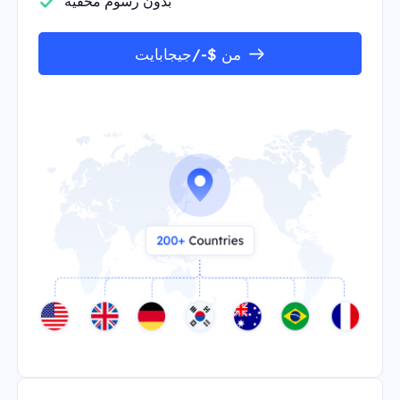
بدون رسوم مخفية
من $-/جيجابايت