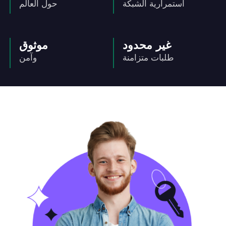
استمرارية الشبكة
حول العالم
غير محدود
موثوق
طلبات متزامنة
وآمن