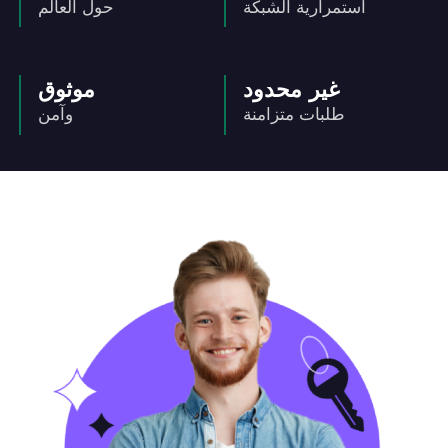
استمرارية الشبكة
حول العالم
غير محدود
موثوق
طلبات متزامنة
وآمن