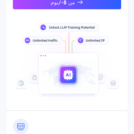
من $-/يوم