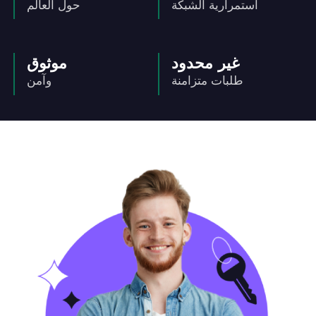
استمرارية الشبكة
حول العالم
غير محدود
موثوق
طلبات متزامنة
وآمن