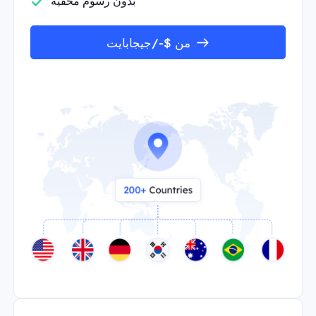
بدون رسوم مخفية
من $-/جيجابايت