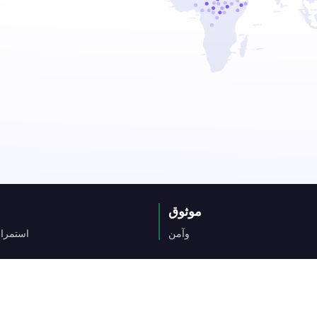
موثوق
وآمن
استمرار