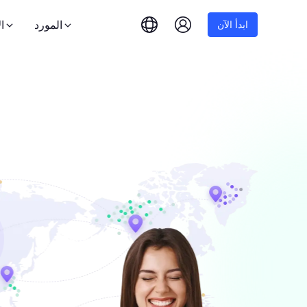
المورد
ا
ابدأ الآن