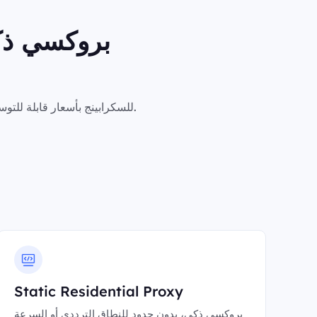
بروكسي ذكي
اختر ما تحتاجه — بروكسيات للحالات الذكية، بروكسيات ذكية، وواجهات API للسكرابينج بأسعار قابلة للتوسع لأي سير عمل تجاري.
Static Residential Proxy
بروكسي ذكي، بدون حدود للنطاق الترددي أو السرعة