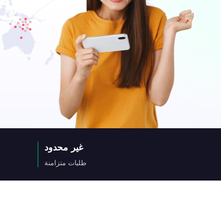
غير محدود
طلبات متزامنة