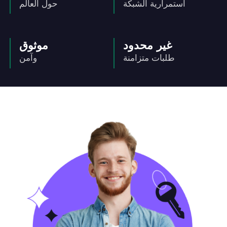
استمرارية الشبكة
حول العالم
غير محدود
موثوق
طلبات متزامنة
وآمن