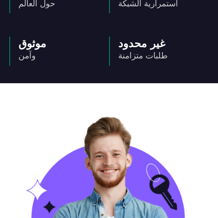
استمرارية الشبكة
حول العالم
غير محدود
موثوق
طلبات متزامنة
وآمن