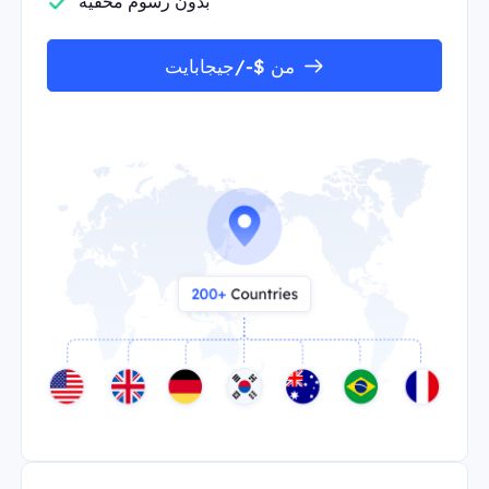
بدون رسوم مخفية
من $-/جيجابايت