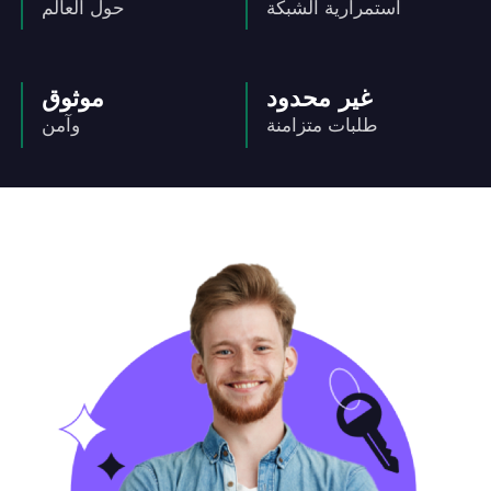
استمرارية الشبكة
حول العالم
غير محدود
موثوق
طلبات متزامنة
وآمن