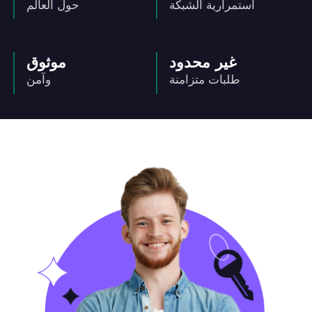
استمرارية الشبكة
حول العالم
غير محدود
موثوق
طلبات متزامنة
وآمن