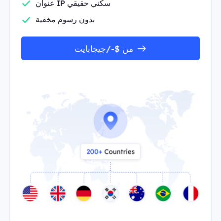
عنوان IP سكني حقيقي
بدون رسوم مخفية
من $-/جيجابايت