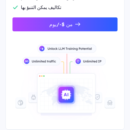
تكاليف يمكن التنبؤ بها
من $-/يوم