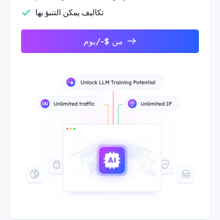
تكاليف يمكن التنبؤ بها
من $-/يوم