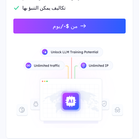
تكاليف يمكن التنبؤ بها
من $-/يوم