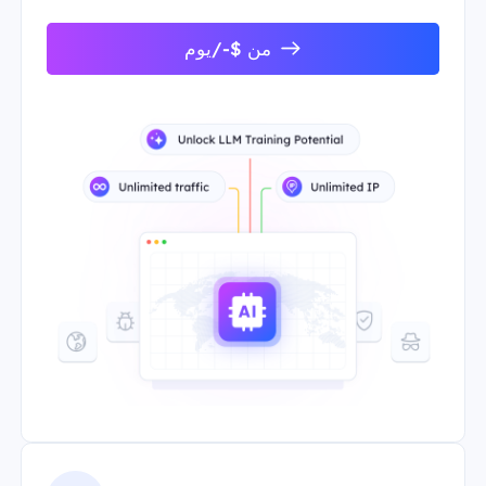
من $-/يوم