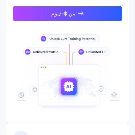
من $-/يوم