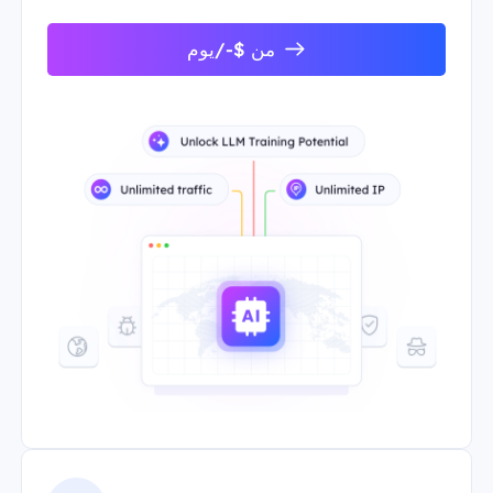
من $-/يوم