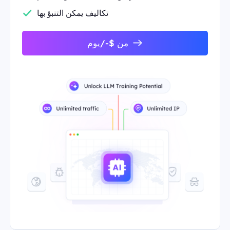
تكاليف يمكن التنبؤ بها
من $-/يوم