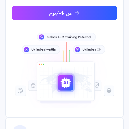
من $-/يوم