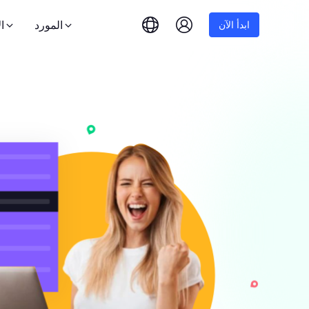
المورد
ا
ابدأ الآن