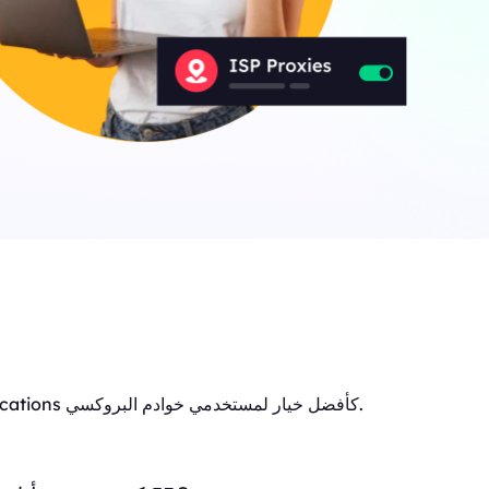
العامل الحاسم الذي يجعل مزود خدمة الإنترنت مرغوبًا أكثر هو مدى تقييده للوصول إلى الإنترنت. هنا يبرز Blackfoot Communications كأفضل خيار لمستخدمي خوادم البروكسي.