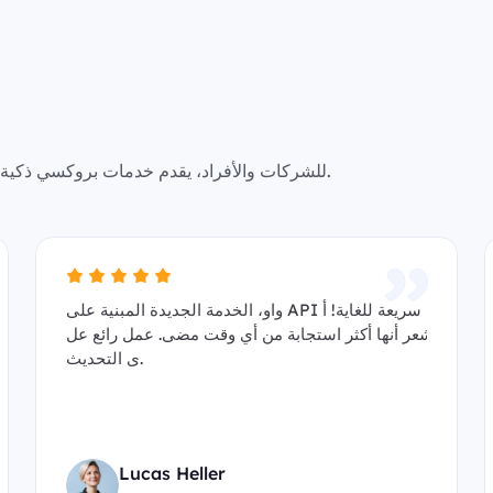
SmartProxy للشركات والأفراد، يقدم خدمات بروكسي ذكية مستقرة وآمنة وقابلة للتخصيص بشكل كبير.
واو، الخدمة الجديدة المبنية على API سريعة للغاية! أ
شعر أنها أكثر استجابة من أي وقت مضى. عمل رائع عل
ى التحديث.
Lucas Heller