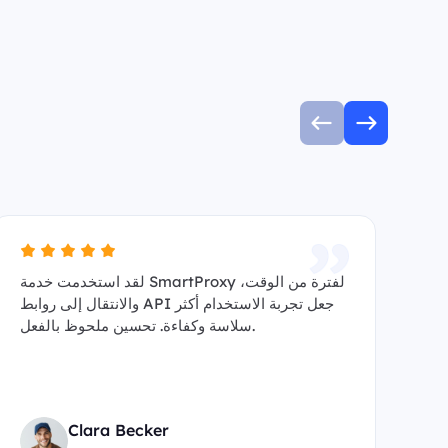
واب
لقد استخدمت خدمة SmartProxy لفترة من الوقت،
ط API. باستخدام SmartProxy Service ، لا يعطل
والانتقال إلى روابط API جعل تجربة الاستخدام أكثر
سلاسة وكفاءة. تحسين ملحوظ بالفعل.
Clara Becker