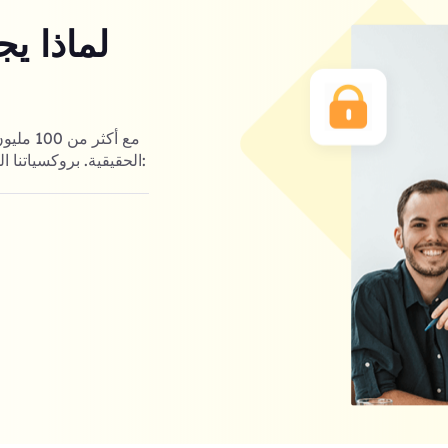
لماذا ي
مع أكثر
الأول لخوادم Blackfoot Communications الحقيقية. بروكسياتنا السكنية تقدم: