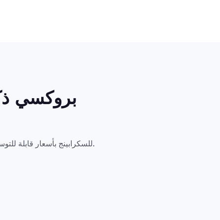
بروكسي ذكي
اختر ما تحتاجه — بروكسيات للحالات الذكية، بروكسيات ذكية، وواجهات API للسكرابينج بأسعار قابلة للتوسع لأي سير عمل تجاري.